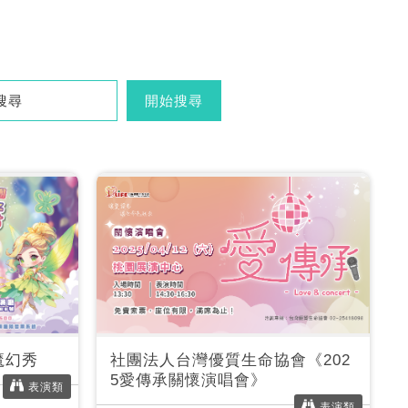
開始搜尋
魔幻秀
社團法人台灣優質生命協會《202
5愛傳承關懷演唱會》
表演類
表演類