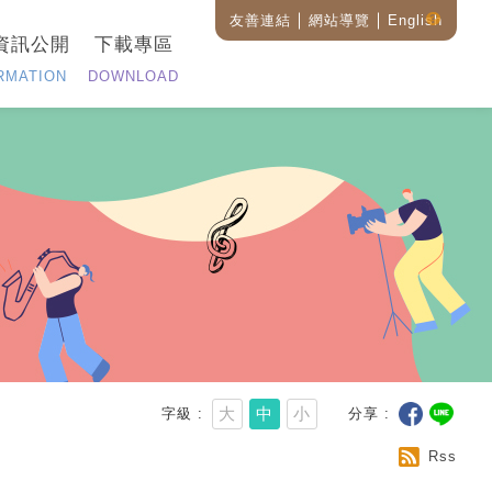
友善連結
網站導覽
English
藝
資訊公開
下載專區
設
全
RMATION
DOWNLOAD
站
搜
尋
說
明
大
中
小
字級
分享
Rss