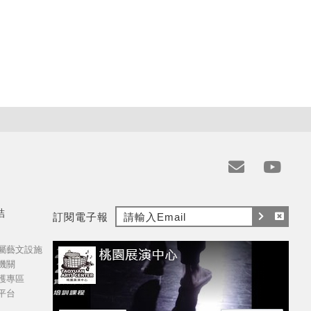
e
y
m
t
結
訂閱電子報
a
訂
取
i
屬藝文設施
閱
消
l
機關
訂
護專區
閱
平台