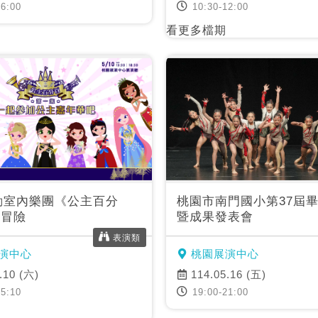
6:00
10:30-12:00
看更多檔期
風動室內樂團《公主百分
桃園市南門國小第37屆
鏡冒險
暨成果發表會
表演類
演中心
桃園展演中心
.10 (六)
114.05.16 (五)
5:10
19:00-21:00