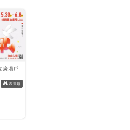
藝文廣場戶
表演類