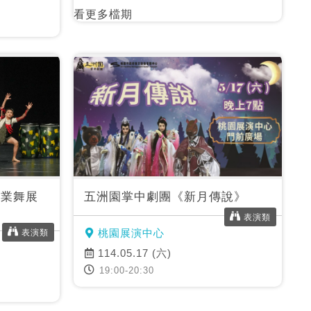
看更多檔期
畢業舞展
五洲園掌中劇團《新月傳說》
表演類
桃園展演中心
表演類
114.05.17 (六)
19:00-20:30