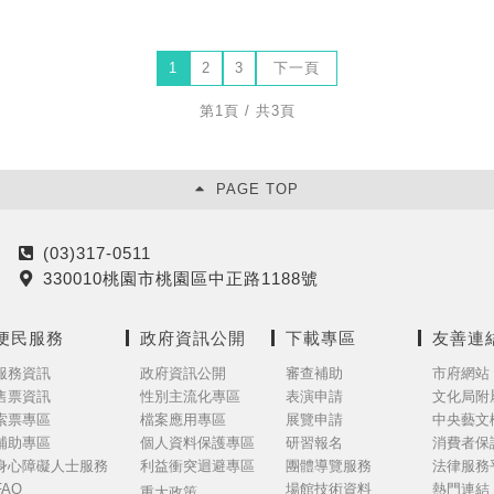
1
2
3
下一頁
第1頁 / 共3頁
PAGE TOP
(03)317-0511
電
330010桃園市桃園區中正路1188號
話
地
址
便民服務
政府資訊公開
下載專區
友善連
服務資訊
政府資訊公開
審查補助
市府網站
售票資訊
性別主流化專區
表演申請
文化局附
索票專區
檔案應用專區
展覽申請
中央藝文
補助專區
個人資料保護專區
研習報名
消費者保
身心障礙人士服務
利益衝突迴避專區
團體導覽服務
法律服務
FAQ
場館技術資料
熱門連結
重大政策