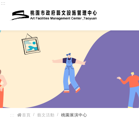
:::
:::
首頁
藝文活動
桃園展演中心