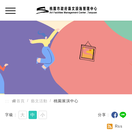
:::
:::
首頁
藝文活動
桃園展演中心
大
中
小
字級
分享
Rss