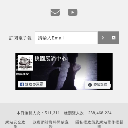
地
址
e
y
m
t
訂閱電子報
a
訂
取
i
閱
消
l
訂
閱
本日瀏覽人次 : 511,311 | 總瀏覽人次 : 238,468,224
網站安全政
政府網站資料開放宣
隱私權政策及網站著作權聲
策
告
明