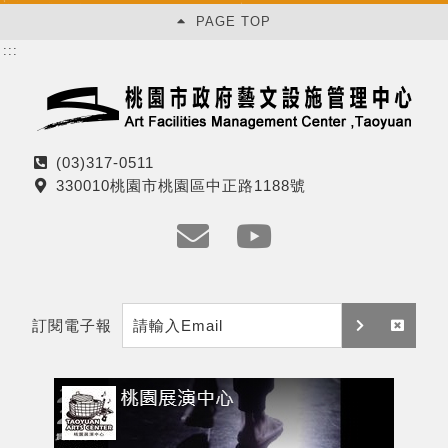
PAGE TOP
:::
(03)317-0511
電
330010桃園市桃園區中正路1188號
話
地
址
e
y
m
t
訂閱電子報
a
訂
取
i
閱
消
l
訂